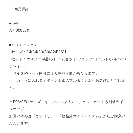
- - 商品詳細 - - - - - -
■型番
AP-000058
■バリエーション
□サイズ：A4/B4/A3/B3/A2/B2/A1
□セット：ポスター単品/フレームセット(ブラック/ゴールド/シルバー/
ホワイト)
・サイズやセット内容により商品金額が異なります。
・「カートに入れる」ボタン上部のプルダウンよりお選びいただけま
す。
※B0/A0/B1サイズ、キャンバスプリント、ポストカードも別途ライ
ンナップ。
お買い求めは「カテゴリ」→「規格外サイズアイテム」からご購入い
ただけます。