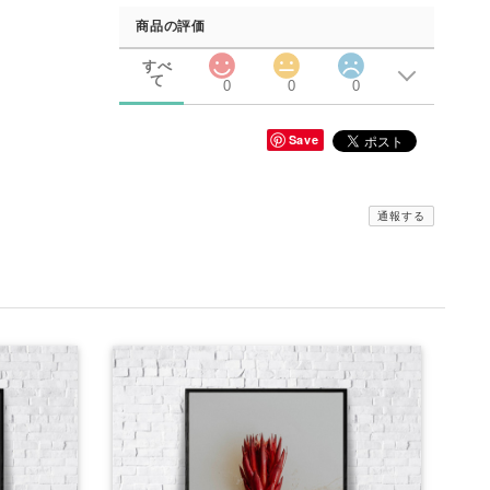
商品の評価
すべ
て
0
0
0
Save
通報する