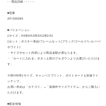
- - 商品詳細 - - - - - -
■型番
AP-000095
■バリエーション
□サイズ：A4/B4/A3/B3/A2/B2/A1
□セット：ポスター単品/フレームセット(ブラック/ゴールド/シルバー/
ホワイト)
・サイズやセット内容により商品金額が異なります。
・「カートに入れる」ボタン上部のプルダウンよりお選びいただけま
す。
※B0/A0/B1サイズ、キャンバスプリント、ポストカードも別途ライ
ンナップ。
お買い求めは「カテゴリ」→「規格外サイズアイテム」からご購入い
ただけます。
■配送情報