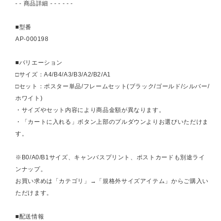
- - 商品詳細 - - - - - -
■型番
AP-000198
■バリエーション
□サイズ：A4/B4/A3/B3/A2/B2/A1
□セット：ポスター単品/フレームセット(ブラック/ゴールド/シルバー/
ホワイト)
・サイズやセット内容により商品金額が異なります。
・「カートに入れる」ボタン上部のプルダウンよりお選びいただけま
す。
※B0/A0/B1サイズ、キャンバスプリント、ポストカードも別途ライ
ンナップ。
お買い求めは「カテゴリ」→「規格外サイズアイテム」からご購入い
ただけます。
■配送情報