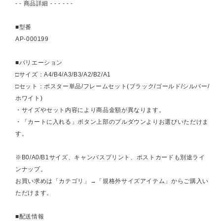
- - 商品詳細 - - - - - -
■型番
AP-000199
■バリエーション
□サイズ：A4/B4/A3/B3/A2/B2/A1
□セット：ポスター単品/フレームセット(ブラック/ゴールド/シルバー/
ホワイト)
・サイズやセット内容により商品金額が異なります。
・「カートに入れる」ボタン上部のプルダウンよりお選びいただけま
す。
※B0/A0/B1サイズ、キャンバスプリント、ポストカードも別途ライ
ンナップ。
お買い求めは「カテゴリ」→「規格外サイズアイテム」からご購入い
ただけます。
■配送情報