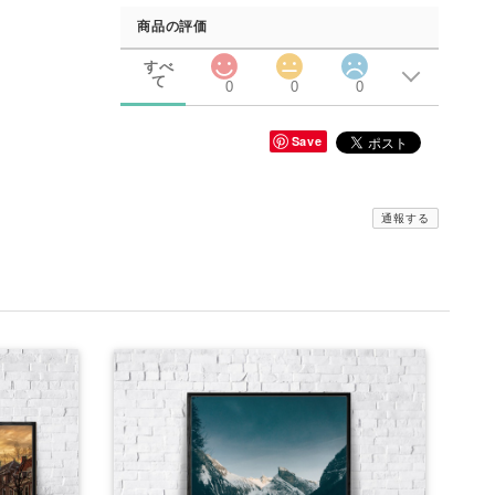
商品の評価
すべ
て
0
0
0
Save
通報する