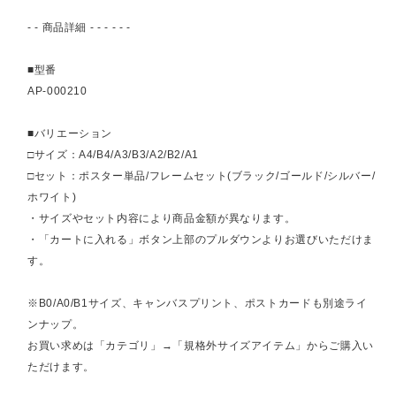
- - 商品詳細 - - - - - -
■型番
AP-000210
■バリエーション
□サイズ：A4/B4/A3/B3/A2/B2/A1
□セット：ポスター単品/フレームセット(ブラック/ゴールド/シルバー/
ホワイト)
・サイズやセット内容により商品金額が異なります。
・「カートに入れる」ボタン上部のプルダウンよりお選びいただけま
す。
※B0/A0/B1サイズ、キャンバスプリント、ポストカードも別途ライ
ンナップ。
お買い求めは「カテゴリ」→「規格外サイズアイテム」からご購入い
ただけます。