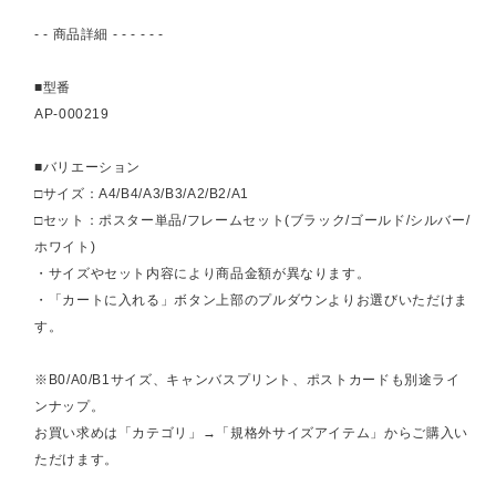
- - 商品詳細 - - - - - -
■型番
AP-000219
■バリエーション
□サイズ：A4/B4/A3/B3/A2/B2/A1
□セット：ポスター単品/フレームセット(ブラック/ゴールド/シルバー/
ホワイト)
・サイズやセット内容により商品金額が異なります。
・「カートに入れる」ボタン上部のプルダウンよりお選びいただけま
す。
※B0/A0/B1サイズ、キャンバスプリント、ポストカードも別途ライ
ンナップ。
お買い求めは「カテゴリ」→「規格外サイズアイテム」からご購入い
ただけます。