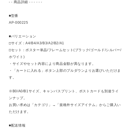
- - 商品詳細 - - - - - -
■型番
AP-000225
■バリエーション
□サイズ：A4/B4/A3/B3/A2/B2/A1
□セット：ポスター単品/フレームセット(ブラック/ゴールド/シルバー/
ホワイト)
・サイズやセット内容により商品金額が異なります。
・「カートに入れる」ボタン上部のプルダウンよりお選びいただけま
す。
※B0/A0/B1サイズ、キャンバスプリント、ポストカードも別途ライ
ンナップ。
お買い求めは「カテゴリ」→「規格外サイズアイテム」からご購入い
ただけます。
■配送情報