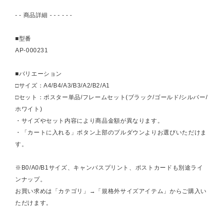
- - 商品詳細 - - - - - -
■型番
AP-000231
■バリエーション
□サイズ：A4/B4/A3/B3/A2/B2/A1
□セット：ポスター単品/フレームセット(ブラック/ゴールド/シルバー/
ホワイト)
・サイズやセット内容により商品金額が異なります。
・「カートに入れる」ボタン上部のプルダウンよりお選びいただけま
す。
※B0/A0/B1サイズ、キャンバスプリント、ポストカードも別途ライ
ンナップ。
お買い求めは「カテゴリ」→「規格外サイズアイテム」からご購入い
ただけます。