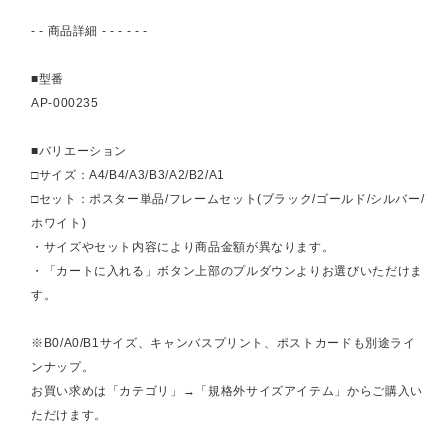
- - 商品詳細 - - - - - -
■型番
AP-000235
■バリエーション
□サイズ：A4/B4/A3/B3/A2/B2/A1
□セット：ポスター単品/フレームセット(ブラック/ゴールド/シルバー/
ホワイト)
・サイズやセット内容により商品金額が異なります。
・「カートに入れる」ボタン上部のプルダウンよりお選びいただけま
す。
※B0/A0/B1サイズ、キャンバスプリント、ポストカードも別途ライ
ンナップ。
お買い求めは「カテゴリ」→「規格外サイズアイテム」からご購入い
ただけます。