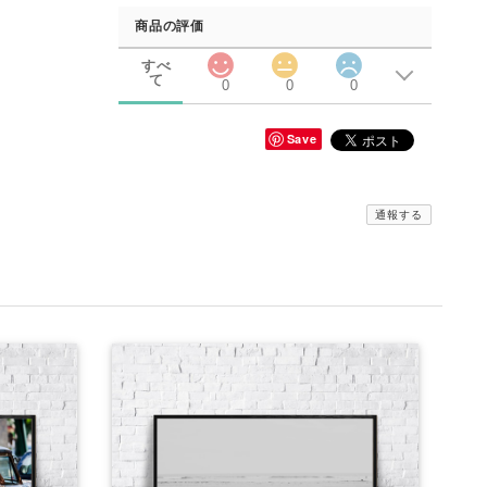
商品の評価
すべ
て
0
0
0
Save
通報する