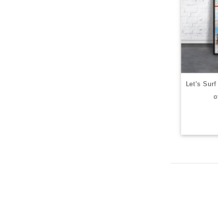
Let's 
o