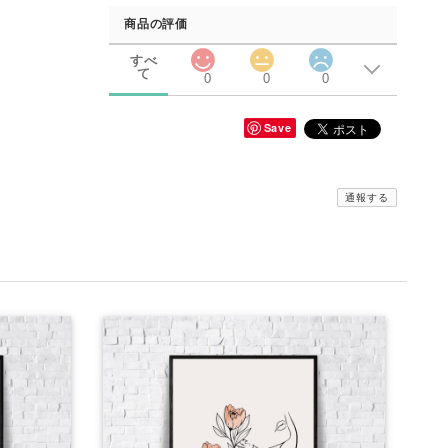
商品の評価
すべ
て
0
0
0
Save
通報する