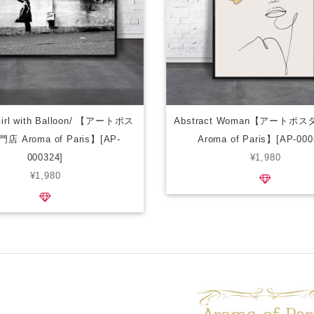
Girl with Balloon/ 【アートポス
Abstract Woman【アートポ
 Aroma of Paris】[AP-
Aroma of Paris】[AP-000
000324]
¥1,980
¥1,980