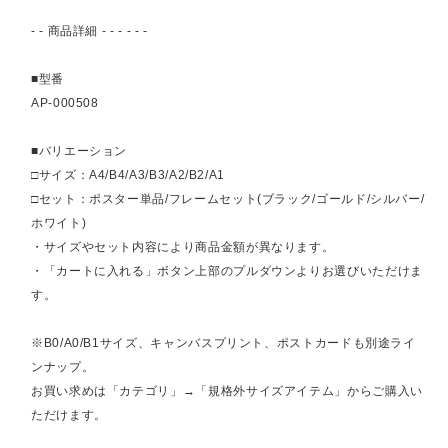
- - 商品詳細 - - - - - -
■型番
AP-000508
■バリエーション
□サイズ：A4/B4/A3/B3/A2/B2/A1
□セット：ポスター単品/フレームセット(ブラック/ゴールド/シルバー/
ホワイト)
・サイズやセット内容により商品金額が異なります。
・「カートに入れる」ボタン上部のプルダウンよりお選びいただけま
す。
※B0/A0/B1サイズ、キャンバスプリント、ポストカードも別途ライ
ンナップ。
お買い求めは「カテゴリ」→「規格外サイズアイテム」からご購入い
ただけます。