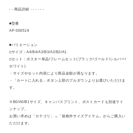
- - 商品詳細 - - - - - -
■型番
AP-000519
■バリエーション
□サイズ：A4/B4/A3/B3/A2/B2/A1
□セット：ポスター単品/フレームセット(ブラック/ゴールド/シルバー/
ホワイト)
・サイズやセット内容により商品金額が異なります。
・「カートに入れる」ボタン上部のプルダウンよりお選びいただけま
す。
※B0/A0/B1サイズ、キャンバスプリント、ポストカードも別途ライ
ンナップ。
お買い求めは「カテゴリ」→「規格外サイズアイテム」からご購入い
ただけます。