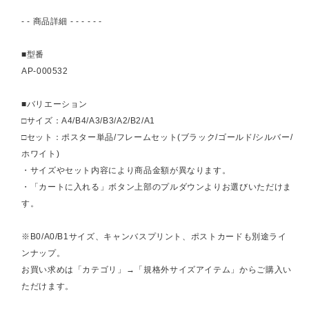
- - 商品詳細 - - - - - -
■型番
AP-000532
■バリエーション
□サイズ：A4/B4/A3/B3/A2/B2/A1
□セット：ポスター単品/フレームセット(ブラック/ゴールド/シルバー/
ホワイト)
・サイズやセット内容により商品金額が異なります。
・「カートに入れる」ボタン上部のプルダウンよりお選びいただけま
す。
※B0/A0/B1サイズ、キャンバスプリント、ポストカードも別途ライ
ンナップ。
お買い求めは「カテゴリ」→「規格外サイズアイテム」からご購入い
ただけます。