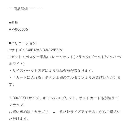
- - 商品詳細 - - - - - -
■型番
AP-000665
■バリエーション
□サイズ：A4/B4/A3/B3/A2/B2/A1
□セット：ポスター単品/フレームセット(ブラック/ゴールド/シルバー/
ホワイト)
・サイズやセット内容により商品金額が異なります。
・「カートに入れる」ボタン上部のプルダウンよりお選びいただけま
す。
※B0/A0/B1サイズ、キャンバスプリント、ポストカードも別途ライ
ンナップ。
お買い求めは「カテゴリ」→「規格外サイズアイテム」からご購入い
ただけます。