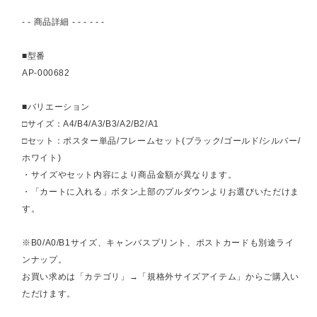
- - 商品詳細 - - - - - -
■型番
AP-000682
■バリエーション
□サイズ：A4/B4/A3/B3/A2/B2/A1
□セット：ポスター単品/フレームセット(ブラック/ゴールド/シルバー/
ホワイト)
・サイズやセット内容により商品金額が異なります。
・「カートに入れる」ボタン上部のプルダウンよりお選びいただけま
す。
※B0/A0/B1サイズ、キャンバスプリント、ポストカードも別途ライ
ンナップ。
お買い求めは「カテゴリ」→「規格外サイズアイテム」からご購入い
ただけます。