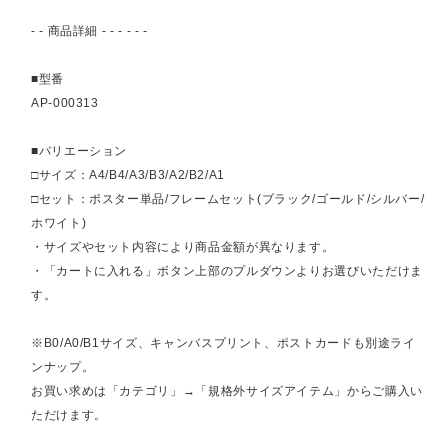
- - 商品詳細 - - - - - -
■型番
AP-000313
■バリエーション
□サイズ：A4/B4/A3/B3/A2/B2/A1
□セット：ポスター単品/フレームセット(ブラック/ゴールド/シルバー/
ホワイト)
・サイズやセット内容により商品金額が異なります。
・「カートに入れる」ボタン上部のプルダウンよりお選びいただけま
す。
※B0/A0/B1サイズ、キャンバスプリント、ポストカードも別途ライ
ンナップ。
お買い求めは「カテゴリ」→「規格外サイズアイテム」からご購入い
ただけます。