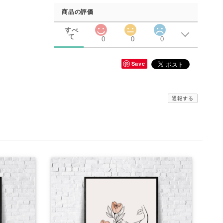
商品の評価
すべ
て
0
0
0
Save
通報する