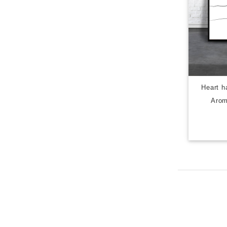
Hear
Arom