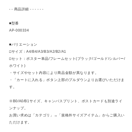
- - 商品詳細 - - - - - -
■型番
AP-000334
■バリエーション
□サイズ：A4/B4/A3/B3/A2/B2/A1
□セット：ポスター単品/フレームセット(ブラック/ゴールド/シルバー/
ホワイト)
・サイズやセット内容により商品金額が異なります。
・「カートに入れる」ボタン上部のプルダウンよりお選びいただけま
す。
※B0/A0/B1サイズ、キャンバスプリント、ポストカードも別途ライ
ンナップ。
お買い求めは「カテゴリ」→「規格外サイズアイテム」からご購入い
ただけます。