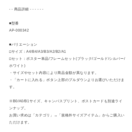
- - 商品詳細 - - - - - -
■型番
AP-000342
■バリエーション
□サイズ：A4/B4/A3/B3/A2/B2/A1
□セット：ポスター単品/フレームセット(ブラック/ゴールド/シルバー/
ホワイト)
・サイズやセット内容により商品金額が異なります。
・「カートに入れる」ボタン上部のプルダウンよりお選びいただけま
す。
※B0/A0/B1サイズ、キャンバスプリント、ポストカードも別途ライ
ンナップ。
お買い求めは「カテゴリ」→「規格外サイズアイテム」からご購入い
ただけます。