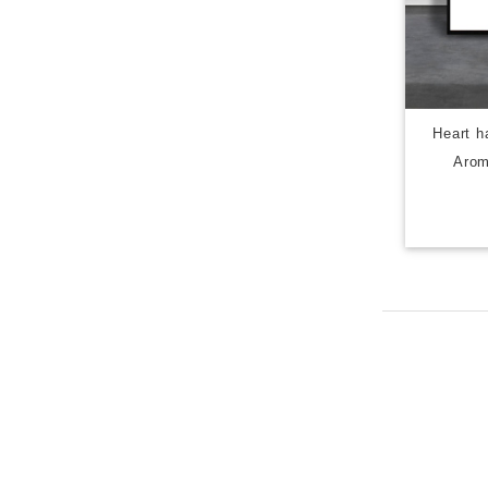
Hear
Arom