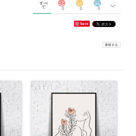
すべ
て
0
0
0
Save
通報する