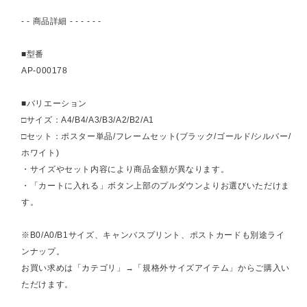
- - 商品詳細 - - - - - -
■型番
AP-000178
■バリエーション
□サイズ：A4/B4/A3/B3/A2/B2/A1
□セット：ポスター単品/フレームセット(ブラック/ゴールド/シルバー/
ホワイト)
・サイズやセット内容により商品金額が異なります。
・「カートに入れる」ボタン上部のプルダウンよりお選びいただけま
す。
※B0/A0/B1サイズ、キャンバスプリント、ポストカードも別途ライ
ンナップ。
お買い求めは「カテゴリ」→「規格外サイズアイテム」からご購入い
ただけます。