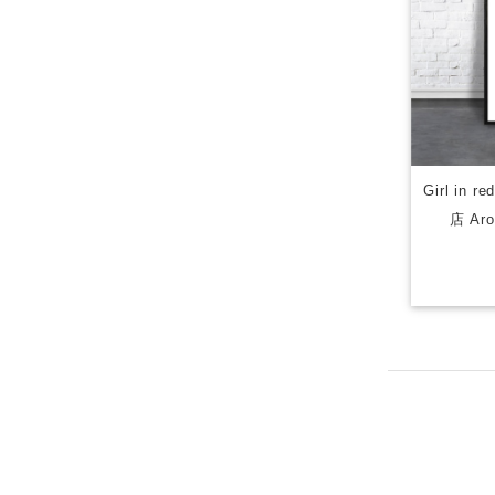
Girl in
店 Aro