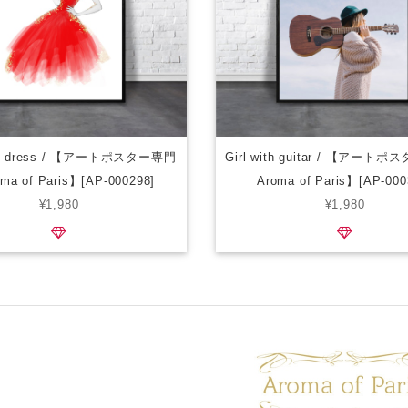
 red dress / 【アートポスター専門
Girl with guitar / 【アー
ma of Paris】[AP-000298]
Aroma of Paris】[AP-000
¥1,980
¥1,980