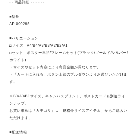
- - 商品詳細 - - - - - -
■型番
AP-000295
■バリエーション
□サイズ：A4/B4/A3/B3/A2/B2/A1
□セット：ポスター単品/フレームセット(ブラック/ゴールド/シルバー/
ホワイト)
・サイズやセット内容により商品金額が異なります。
・「カートに入れる」ボタン上部のプルダウンよりお選びいただけま
す。
※B0/A0/B1サイズ、キャンバスプリント、ポストカードも別途ライ
ンナップ。
お買い求めは「カテゴリ」→「規格外サイズアイテム」からご購入い
ただけます。
■配送情報